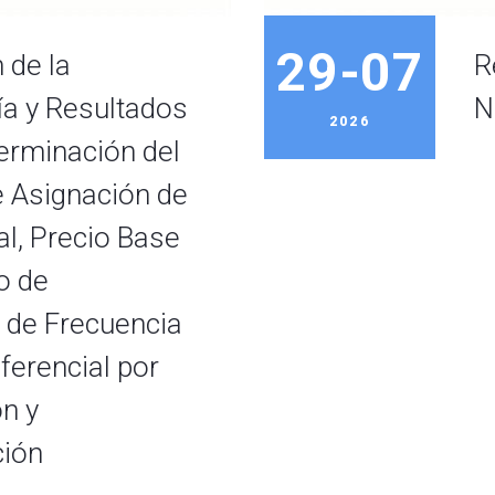
29-07
 de la
R
a y Resultados
N
2026
terminación del
 Asignación de
al, Precio Base
o de
 de Frecuencia
ferencial por
n y
ción