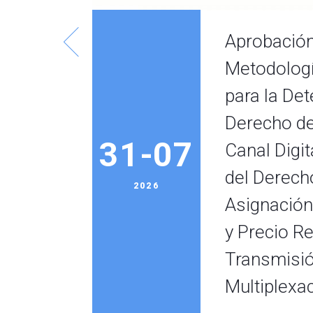
rio
Aprobación
Metodologí
para la De
Derecho de
31-07
Canal Digit
del Derech
2026
Asignación
y Precio Re
Transmisió
Multiplexa