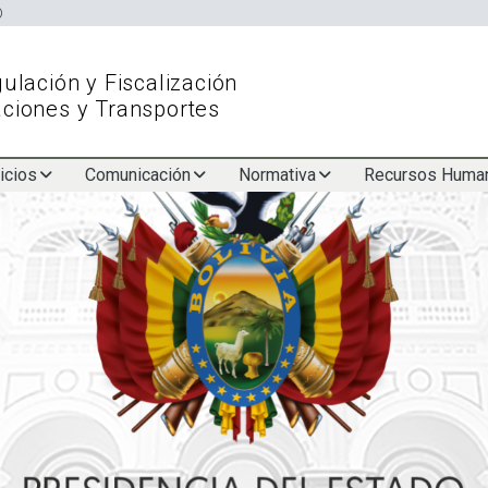
Skip
to
main
ulación y Fiscalización
content
ciones y Transportes
icios
Comunicación
Normativa
Recursos Huma
TRANSPORTES
Velando por tu seguridad
CONOCE MÁS...