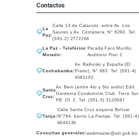
Contactos
Calle 13 de Calacoto, entre Av. Los
La
Sauces y Av. Costanera, N° 8260. Tel:
Paz:
(591-2) 2772266
La Paz - Teleférico
Parada Faro Murillo,
Morado:
Auditorio Piso 2.
Av. Ballivián y España (El
Cochabamba:
Prado), N° 683. Tel: (591-4)
4581182
Av. Beni (entre 4to y 5to anillo) Edif.
Santa
Gardenia Condominio Club, Torre Sur
Cruz:
PB. Of. 2. Tel: (591-3) 3120587
Calle Santa Cruz esquina Bolívar
Tarija:
N°784, barrio La Pampa. Tel: (591-4
6644136
Consultas generales:
webmaster@att.gob.bo