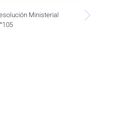
esolución Ministerial
23-
°105
2026