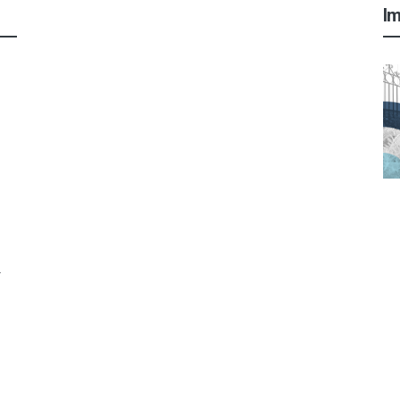
Im
.
)