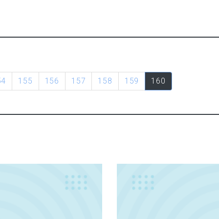
54
155
156
157
158
159
160