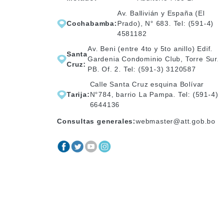
Av. Ballivián y España (El
Cochabamba:
Prado), N° 683. Tel: (591-4)
4581182
Av. Beni (entre 4to y 5to anillo) Edif.
Santa
Gardenia Condominio Club, Torre Sur
Cruz:
PB. Of. 2. Tel: (591-3) 3120587
Calle Santa Cruz esquina Bolívar
Tarija:
N°784, barrio La Pampa. Tel: (591-4
6644136
Consultas generales:
webmaster@att.gob.bo