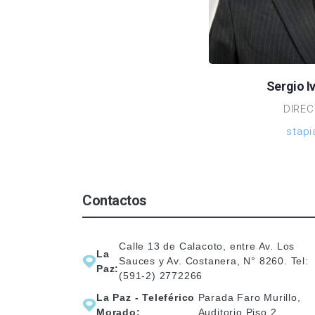
Sergio I
DIREC
stap
Contactos
Calle 13 de Calacoto, entre Av. Los
La
Sauces y Av. Costanera, N° 8260. Tel:
Paz:
(591-2) 2772266
La Paz - Teleférico
Parada Faro Murillo,
Morado:
Auditorio Piso 2.