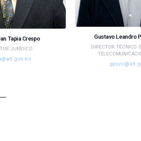
Gustavo Leandro 
van Tapia Crespo
DIRECTOR TÉCNICO 
TOR JURÍDICO
TELECOMUNICACIO
ia@att.gob.bo
gpozo@att.g