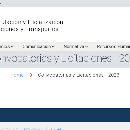
Skip
to
main
ulación y Fiscalización
content
ciones y Transportes
icios
Comunicación
Normativa
Recursos Huma
nvocatorias y Licitaciones - 2
Convocatorias y Licitaciones - 2023
Home