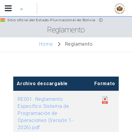
Skip
Sitio oficial del Estado Plurinacional de Bolivia
to
Reglamento
main
content
Reglamento
Home
Archivo descargable
Formato
RE001. Reglamento
Específico Sistema de
Programación de
Operaciones (Versión 1-
2026).pdf