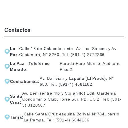
Contactos
La
Calle 13 de Calacoto, entre Av. Los Sauces y Av.
Paz:
Costanera, N° 8260. Tel: (591-2) 2772266
La Paz - Teleférico
Parada Faro Murillo, Auditorio
Morado:
Piso 2.
Av. Ballivián y España (El Prado), N°
Cochabamba:
683. Tel: (591-4) 4581182
Av. Beni (entre 4to y 5to anillo) Edif. Gardenia
Santa
Condominio Club, Torre Sur. PB. Of. 2. Tel: (591-
Cruz:
3) 3120587
Calle Santa Cruz esquina Bolívar N°784, barrio
Tarija:
La Pampa. Tel: (591-4) 6644136