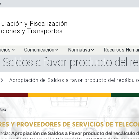
Skip
to
main
ulación y Fiscalización
content
ciones y Transportes
icios
Comunicación
Normativa
Recursos Huma
Saldos a favor producto del r
Apropiación de Saldos a favor producto del recálcul