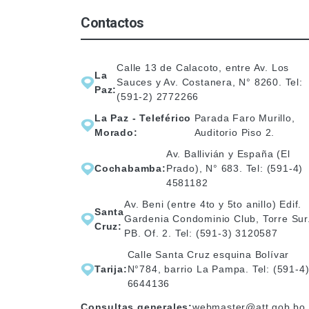
Contactos
Calle 13 de Calacoto, entre Av. Los
La
Sauces y Av. Costanera, N° 8260. Tel:
Paz:
(591-2) 2772266
La Paz - Teleférico
Parada Faro Murillo,
Morado:
Auditorio Piso 2.
Av. Ballivián y España (El
Cochabamba:
Prado), N° 683. Tel: (591-4)
4581182
Av. Beni (entre 4to y 5to anillo) Edif.
Santa
Gardenia Condominio Club, Torre Sur
Cruz:
PB. Of. 2. Tel: (591-3) 3120587
Calle Santa Cruz esquina Bolívar
Tarija:
N°784, barrio La Pampa. Tel: (591-4
6644136
Consultas generales:
webmaster@att.gob.bo