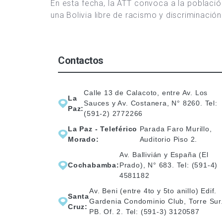
En esta fecha, la ATT convoca a la població
una Bolivia libre de racismo y discriminación
Contactos
Calle 13 de Calacoto, entre Av. Los
La
Sauces y Av. Costanera, N° 8260. Tel:
Paz:
(591-2) 2772266
La Paz - Teleférico
Parada Faro Murillo,
Morado:
Auditorio Piso 2.
Av. Ballivián y España (El
Cochabamba:
Prado), N° 683. Tel: (591-4)
4581182
Av. Beni (entre 4to y 5to anillo) Edif.
Santa
Gardenia Condominio Club, Torre Sur
Cruz:
PB. Of. 2. Tel: (591-3) 3120587