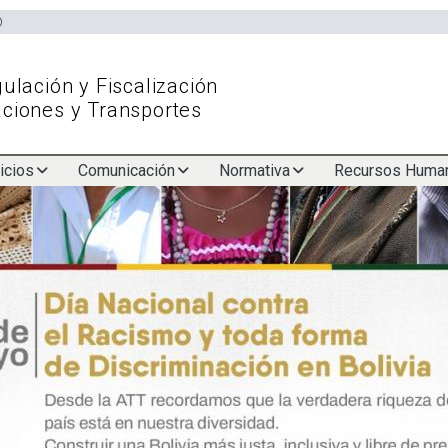
Skip
Submitted by
comunicacion
on
Tue, 05/26/2026 - 14:01
to
main
ulación y Fiscalización
content
ciones y Transportes
icios
Comunicación
Normativa
Recursos Huma