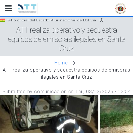
Skip
Sitio oficial del Estado Plurinacional de Bolivia
to
ATT realiza operativo y secuestra
main
equipos de emisoras ilegales en Santa
content
Cruz
Home
ATT realiza operativo y secuestra equipos de emisoras
ilegales en Santa Cruz
Submitted by
comunicacion
on
Thu, 03/12/2026 - 13:54