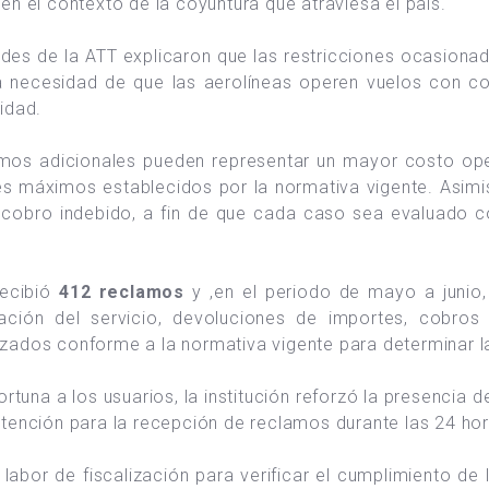
en el contexto de la coyuntura que atraviesa el país.
des de la ATT explicaron que las restricciones ocasiona
a necesidad de que las aerolíneas operen vuelos con c
idad.
amos adicionales pueden representar un mayor costo opera
s máximos establecidos por la normativa vigente. Asimi
cobro indebido, a fin de que cada caso sea evaluado c
recibió
412 reclamos
y ,en el periodo de mayo a junio
stación del servicio, devoluciones de importes, cobros
izados conforme a la normativa vigente para determinar 
rtuna a los usuarios, la institución reforzó la presencia d
atención para la recepción de reclamos durante las 24 hor
labor de fiscalización para verificar el cumplimiento de 