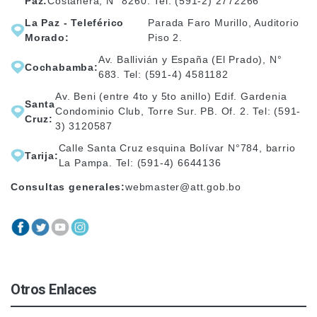
Paz:
Costanera, N° 8260. Tel: (591-2) 2772266
La Paz - Teleférico
Parada Faro Murillo, Auditorio
Morado:
Piso 2.
Av. Ballivián y España (El Prado), N°
Cochabamba:
683. Tel: (591-4) 4581182
Av. Beni (entre 4to y 5to anillo) Edif. Gardenia
Santa
Condominio Club, Torre Sur. PB. Of. 2. Tel: (591-
Cruz:
3) 3120587
Calle Santa Cruz esquina Bolívar N°784, barrio
Tarija:
La Pampa. Tel: (591-4) 6644136
Consultas generales:
webmaster@att.gob.bo
Otros Enlaces