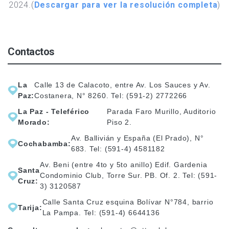
2024.(
Descargar para ver la resolución completa
)
Contactos
La
Calle 13 de Calacoto, entre Av. Los Sauces y Av.
Paz:
Costanera, N° 8260. Tel: (591-2) 2772266
La Paz - Teleférico
Parada Faro Murillo, Auditorio
Morado:
Piso 2.
Av. Ballivián y España (El Prado), N°
Cochabamba:
683. Tel: (591-4) 4581182
Av. Beni (entre 4to y 5to anillo) Edif. Gardenia
Santa
Condominio Club, Torre Sur. PB. Of. 2. Tel: (591-
Cruz:
3) 3120587
Calle Santa Cruz esquina Bolívar N°784, barrio
Tarija:
La Pampa. Tel: (591-4) 6644136