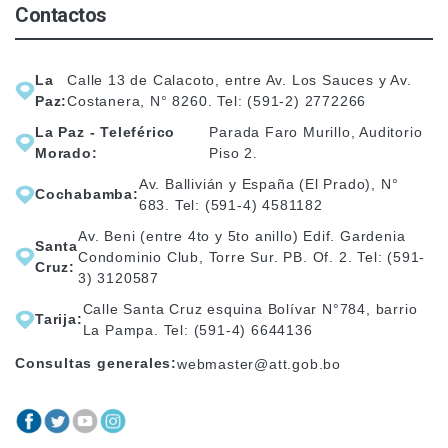
Contactos
La
Calle 13 de Calacoto, entre Av. Los Sauces y Av.
Paz:
Costanera, N° 8260. Tel: (591-2) 2772266
La Paz - Teleférico
Parada Faro Murillo, Auditorio
Morado:
Piso 2.
Av. Ballivián y España (El Prado), N°
Cochabamba:
683. Tel: (591-4) 4581182
Av. Beni (entre 4to y 5to anillo) Edif. Gardenia
Santa
Condominio Club, Torre Sur. PB. Of. 2. Tel: (591-
Cruz:
3) 3120587
Calle Santa Cruz esquina Bolívar N°784, barrio
Tarija:
La Pampa. Tel: (591-4) 6644136
Consultas generales:
webmaster@att.gob.bo