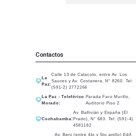
Contactos
Calle 13 de Calacoto, entre Av. Los
La
Sauces y Av. Costanera, N° 8260. Tel:
Paz:
(591-2) 2772266
La Paz - Teleférico
Parada Faro Murillo,
Morado:
Auditorio Piso 2.
Av. Ballivián y España (El
Cochabamba:
Prado), N° 683. Tel: (591-4)
4581182
Av. Beni (entre 4to y 5to anillo) Edif.