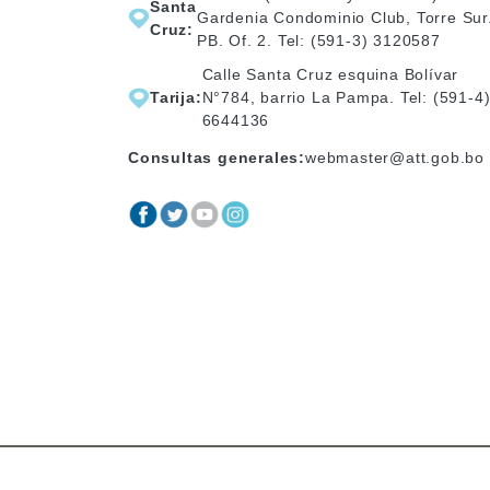
Santa
Gardenia Condominio Club, Torre Sur
Cruz:
PB. Of. 2. Tel: (591-3) 3120587
Calle Santa Cruz esquina Bolívar
Tarija:
N°784, barrio La Pampa. Tel: (591-4
6644136
Consultas generales:
webmaster@att.gob.bo