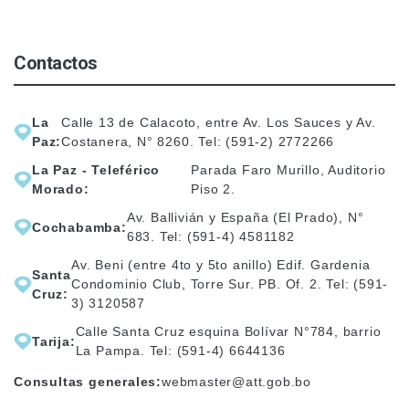
Contactos
La
Calle 13 de Calacoto, entre Av. Los Sauces y Av.
Paz:
Costanera, N° 8260. Tel: (591-2) 2772266
La Paz - Teleférico
Parada Faro Murillo, Auditorio
Morado:
Piso 2.
Av. Ballivián y España (El Prado), N°
Cochabamba:
683. Tel: (591-4) 4581182
Av. Beni (entre 4to y 5to anillo) Edif. Gardenia
Santa
Condominio Club, Torre Sur. PB. Of. 2. Tel: (591-
Cruz:
3) 3120587
Calle Santa Cruz esquina Bolívar N°784, barrio
Tarija:
La Pampa. Tel: (591-4) 6644136
Consultas generales:
webmaster@att.gob.bo