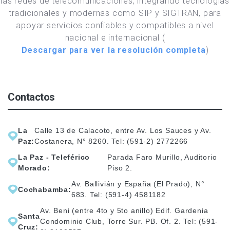
las redes de telecomunicaciones, integrando tecnologías
tradicionales y modernas como SIP y SIGTRAN, para
apoyar servicios confiables y compatibles a nivel
nacional e internacional
(
Descargar para ver la resolución completa
)
Contactos
La
Calle 13 de Calacoto, entre Av. Los Sauces y Av.
Paz:
Costanera, N° 8260. Tel: (591-2) 2772266
La Paz - Teleférico
Parada Faro Murillo, Auditorio
Morado:
Piso 2.
Av. Ballivián y España (El Prado), N°
Cochabamba:
683. Tel: (591-4) 4581182
Av. Beni (entre 4to y 5to anillo) Edif. Gardenia
Santa
Condominio Club, Torre Sur. PB. Of. 2. Tel: (591-
Cruz: