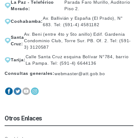
La Paz - Teleférico
Parada Faro Murillo, Auditorio
Morado:
Piso 2.
Av. Ballivián y España (El Prado), N°
Cochabamba:
683. Tel: (591-4) 4581182
Av. Beni (entre 4to y 5to anillo) Edif. Gardenia
Santa
Condominio Club, Torre Sur. PB. Of. 2. Tel: (591-
Cruz:
3) 3120587
Calle Santa Cruz esquina Bolívar N°784, barrio
Tarija:
La Pampa. Tel: (591-4) 6644136
Consultas generales:
webmaster@att.gob.bo
Otros Enlaces