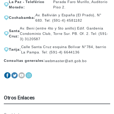
La Paz - Teleférico
Parada Faro Murillo, Auditorio
Morado:
Piso 2.
Av. Ballivián y España (El Prado), N°
Cochabamba:
683. Tel: (591-4) 4581182
Av. Beni (entre 4to y 5to anillo) Edif. Gardenia
Santa
Condominio Club, Torre Sur. PB. Of. 2. Tel: (591-
Cruz:
3) 3120587
Calle Santa Cruz esquina Bolívar N°784, barrio
Tarija:
La Pampa. Tel: (591-4) 6644136
Consultas generales:
webmaster@att.gob.bo
Otros Enlaces