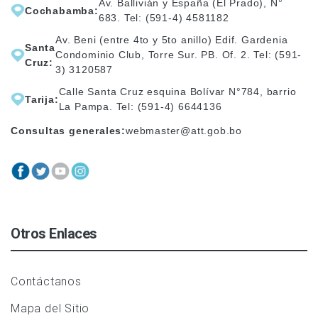
Av. Ballivián y España (El Prado), N°
Cochabamba:
683. Tel: (591-4) 4581182
Av. Beni (entre 4to y 5to anillo) Edif. Gardenia
Santa
Condominio Club, Torre Sur. PB. Of. 2. Tel: (591-
Cruz:
3) 3120587
Calle Santa Cruz esquina Bolívar N°784, barrio
Tarija:
La Pampa. Tel: (591-4) 6644136
Consultas generales:
webmaster@att.gob.bo
Otros Enlaces
Contáctanos
Mapa del Sitio