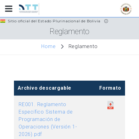
Skip
Sitio oficial del Estado Plurinacional de Bolivia
to
Reglamento
main
content
Reglamento
Home
Archivo descargable
Formato
RE001. Reglamento
Específico Sistema de
Programación de
Operaciones (Versión 1-
2026).pdf