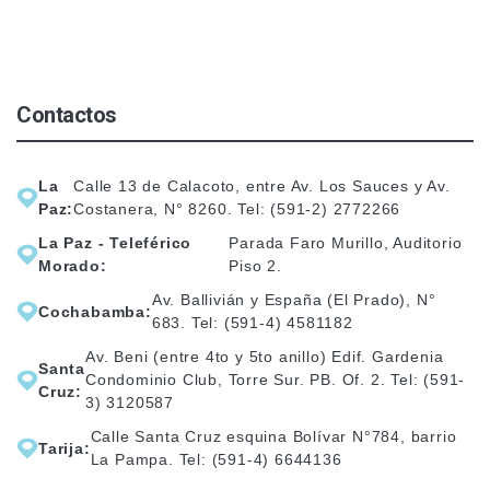
Contactos
La
Calle 13 de Calacoto, entre Av. Los Sauces y Av.
Paz:
Costanera, N° 8260. Tel: (591-2) 2772266
La Paz - Teleférico
Parada Faro Murillo, Auditorio
Morado:
Piso 2.
Av. Ballivián y España (El Prado), N°
Cochabamba:
683. Tel: (591-4) 4581182
Av. Beni (entre 4to y 5to anillo) Edif. Gardenia
Santa
Condominio Club, Torre Sur. PB. Of. 2. Tel: (591-
Cruz:
3) 3120587
Calle Santa Cruz esquina Bolívar N°784, barrio
Tarija:
La Pampa. Tel: (591-4) 6644136