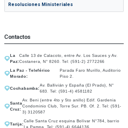
Resoluciones Ministeriales
Contactos
La
Calle 13 de Calacoto, entre Av. Los Sauces y Av.
Paz:
Costanera, N° 8260. Tel: (591-2) 2772266
La Paz - Teleférico
Parada Faro Murillo, Auditorio
Morado:
Piso 2.
Av. Ballivián y España (El Prado), N°
Cochabamba:
683. Tel: (591-4) 4581182
Av. Beni (entre 4to y 5to anillo) Edif. Gardenia
Santa
Condominio Club, Torre Sur. PB. Of. 2. Tel: (591-
Cruz:
3) 3120587
Calle Santa Cruz esquina Bolívar N°784, barrio
Tarija:
La Pampa. Tel: (591-4) 6644136