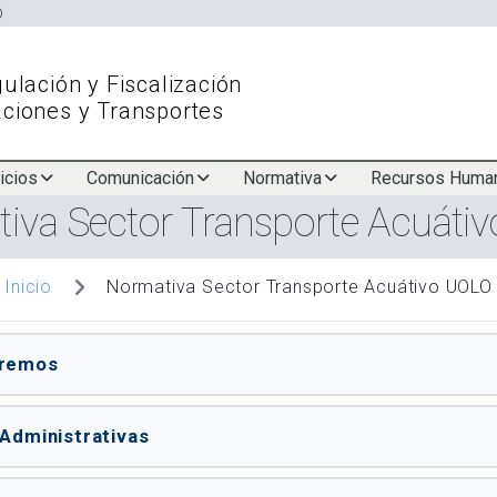
Pasar
al
contenido
ulación y Fiscalización
principal
ciones y Transportes
icios
Comunicación
Normativa
Recursos Huma
iva Sector Transporte Acuáti
Normativa Sector Transporte Acuátivo UOLO
Inicio
premos
Administrativas