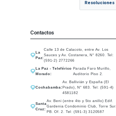
Resoluciones 
Contactos
Calle 13 de Calacoto, entre Av. Los
La
Sauces y Av. Costanera, N° 8260. Tel:
Paz:
(591-2) 2772266
La Paz - Teleférico
Parada Faro Murillo,
Morado:
Auditorio Piso 2.
Av. Ballivián y España (El
Cochabamba:
Prado), N° 683. Tel: (591-4)
4581182
Av. Beni (entre 4to y 5to anillo) Edif.
Santa
Gardenia Condominio Club, Torre Sur
Cruz:
PB. Of. 2. Tel: (591-3) 3120587