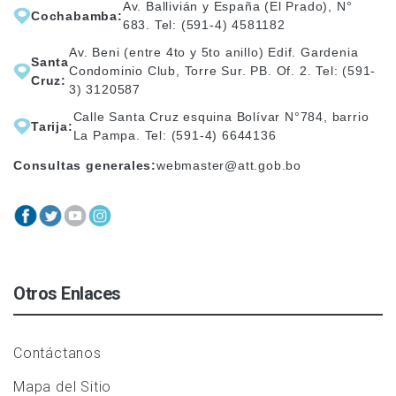
Av. Ballivián y España (El Prado), N°
Cochabamba:
683. Tel: (591-4) 4581182
Av. Beni (entre 4to y 5to anillo) Edif. Gardenia
Santa
Condominio Club, Torre Sur. PB. Of. 2. Tel: (591-
Cruz:
3) 3120587
Calle Santa Cruz esquina Bolívar N°784, barrio
Tarija:
La Pampa. Tel: (591-4) 6644136
Consultas generales:
webmaster@att.gob.bo
Otros Enlaces
Contáctanos
Mapa del Sitio