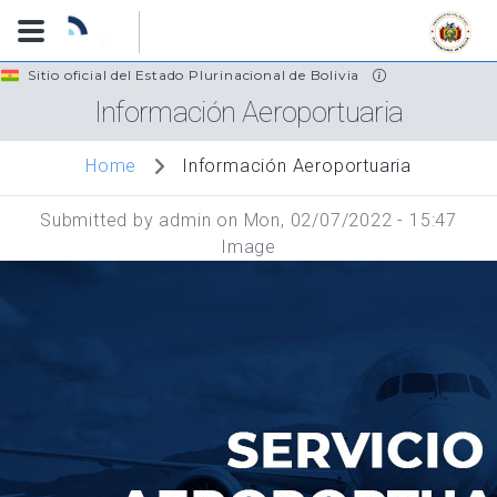
Skip
Sitio oficial del Estado Plurinacional de Bolivia
to
Información Aeroportuaria
main
content
Información Aeroportuaria
Home
Submitted by
admin
on
Mon, 02/07/2022 - 15:47
Image