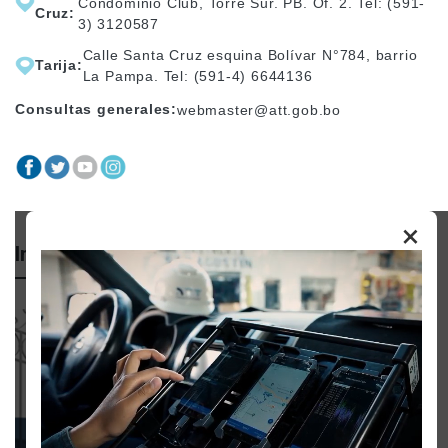
Condominio Club, Torre Sur. PB. Of. 2. Tel: (591-
Cruz:
3) 3120587
Calle Santa Cruz esquina Bolívar N°784, barrio
Tarija:
La Pampa. Tel: (591-4) 6644136
Consultas generales:
webmaster@att.gob.bo
×
Importante