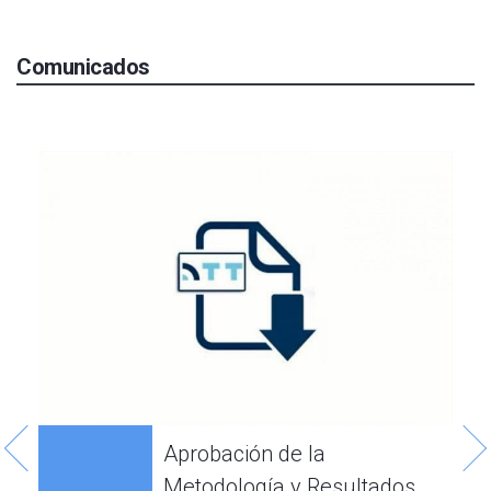
Comunicados
2
Aprobación de la
Metodología y Resultados