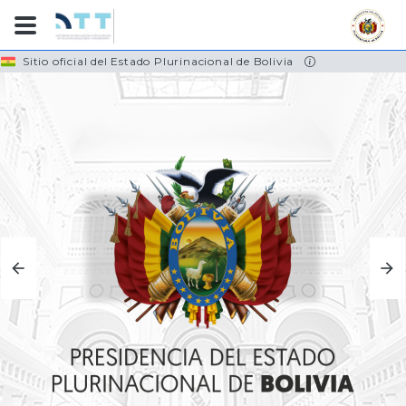
Skip
Sitio oficial del Estado Plurinacional de Bolivia
to
main
content
TRANSPORTES
CONOCE MÁS...