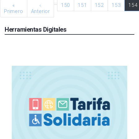
…
«
‹
150
151
152
153
154
Primero
Anterior
Herramientas Digitales