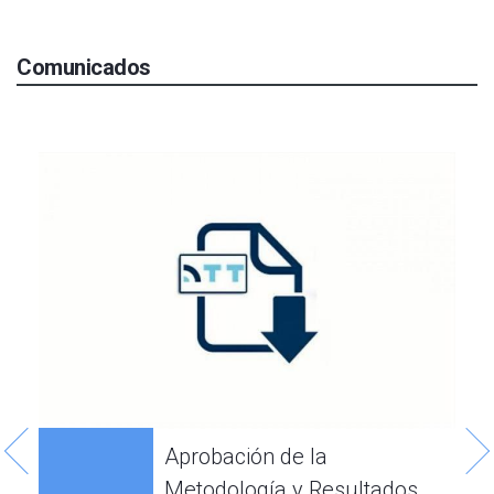
Comunicados
2
Aprobación de la
Metodología y Resultados