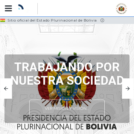
Skip
Sitio oficial del Estado Plurinacional de Bolivia
to
main
content
TRABAJANDO POR
NUESTRA SOCIEDAD
VER MISIÓN Y VISIÓN...