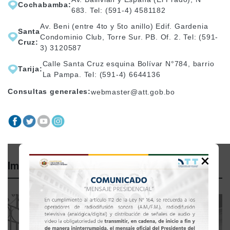
Cochabamba:
683. Tel: (591-4) 4581182
Av. Beni (entre 4to y 5to anillo) Edif. Gardenia
Santa
Condominio Club, Torre Sur. PB. Of. 2. Tel: (591-
Cruz:
3) 3120587
Calle Santa Cruz esquina Bolívar N°784, barrio
Tarija:
La Pampa. Tel: (591-4) 6644136
Consultas generales:
webmaster@att.gob.bo
×
Importante