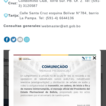
Condominio Club, Torre Sur. PB. Of. 2. Tel: (591-
Cruz:
3) 3120587
Calle Santa Cruz esquina Bolívar N°784, barrio
Tarija:
La Pampa. Tel: (591-4) 6644136
Consultas generales:
webmaster@att.gob.bo
×
Importante