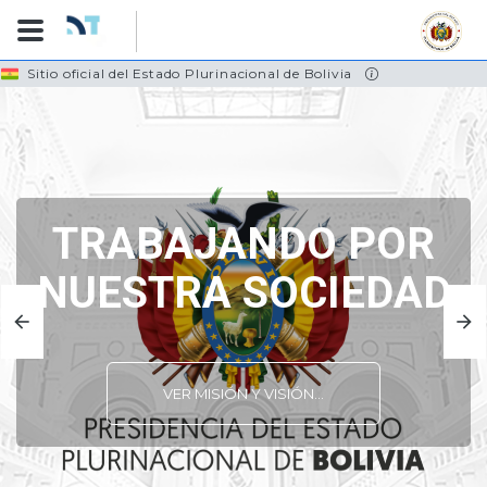
Skip
Sitio oficial del Estado Plurinacional de Bolivia
to
main
content
TRABAJANDO POR
NUESTRA SOCIEDAD
VER MISIÓN Y VISIÓN...