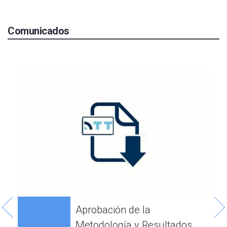
Comunicados
2
Aprobación de la
Metodología y Resultados