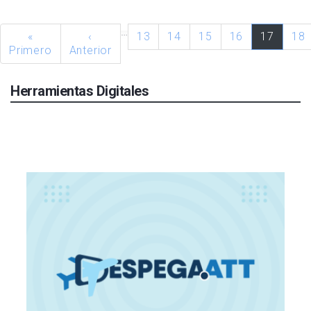
…
«
‹
13
14
15
16
17
18
Primero
Anterior
Herramientas Digitales