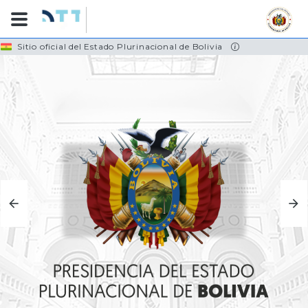
Skip
Sitio oficial del Estado Plurinacional de Bolivia
to
main
content
TRANSPORTES
CONOCE MÁS...