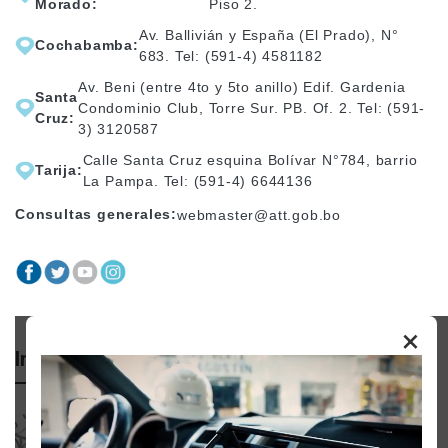
Morado:
Piso 2.
Av. Ballivián y España (El Prado), N°
Cochabamba:
683. Tel: (591-4) 4581182
Av. Beni (entre 4to y 5to anillo) Edif. Gardenia
Santa
Condominio Club, Torre Sur. PB. Of. 2. Tel: (591-
Cruz:
3) 3120587
Calle Santa Cruz esquina Bolívar N°784, barrio
Tarija:
La Pampa. Tel: (591-4) 6644136
Consultas generales:
webmaster@att.gob.bo
×
Importante