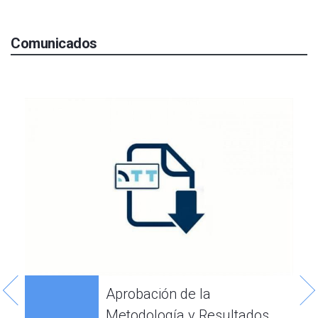
Comunicados
2
Aprobación de la
Metodología y Resultados