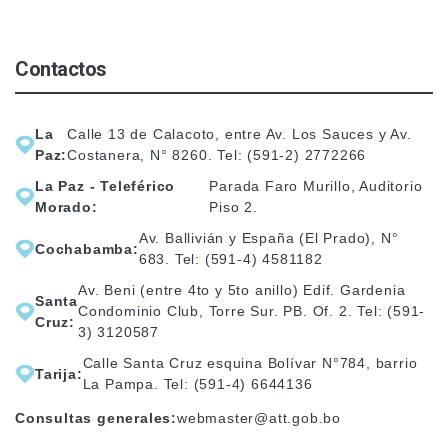
Contactos
La
Calle 13 de Calacoto, entre Av. Los Sauces y Av.
Paz:
Costanera, N° 8260. Tel: (591-2) 2772266
La Paz - Teleférico
Parada Faro Murillo, Auditorio
Morado:
Piso 2.
Av. Ballivián y España (El Prado), N°
Cochabamba:
683. Tel: (591-4) 4581182
Av. Beni (entre 4to y 5to anillo) Edif. Gardenia
Santa
Condominio Club, Torre Sur. PB. Of. 2. Tel: (591-
Cruz:
3) 3120587
Calle Santa Cruz esquina Bolívar N°784, barrio
Tarija:
La Pampa. Tel: (591-4) 6644136
Consultas generales:
webmaster@att.gob.bo