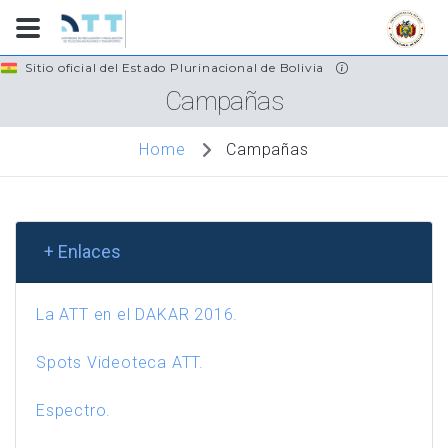
Skip
Sitio oficial del Estado Plurinacional de Bolivia
to
Campañas
main
content
Campañas
Home
+ Enlaces
La ATT en el DAKAR 2016.
Spots Videoteca ATT.
Espectro.