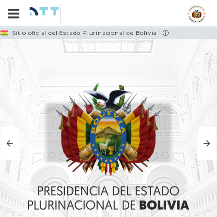
Skip
Sitio oficial del Estado Plurinacional de Bolivia
to
main
content
TRANSPORTES
CONOCE MÁS...