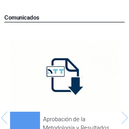
Comunicados
2
Aprobación de la
Metodología y Resultados