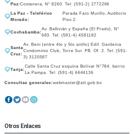
Paz:
Costanera, N° 8260. Tel: (591-2) 2772266
La Paz - Teleférico
Parada Faro Murillo, Auditorio
Morado:
Piso 2.
Av. Ballivián y España (El Prado), N°
Cochabamba:
683. Tel: (591-4) 4581182
Av. Beni (entre 4to y 5to anillo) Edif. Gardenia
Santa
Condominio Club, Torre Sur. PB. Of. 2. Tel: (591-
Cruz:
3) 3120587
Calle Santa Cruz esquina Bolívar N°784, barrio
Tarija:
La Pampa. Tel: (591-4) 6644136
Consultas generales:
webmaster@att.gob.bo
Otros Enlaces