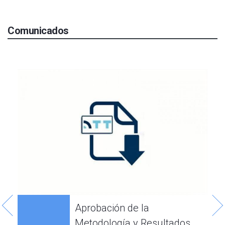
Comunicados
2
Aprobación de la
Metodología y Resultados