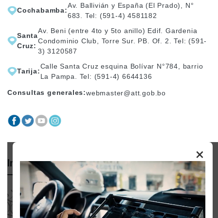
Av. Ballivián y España (El Prado), N°
Cochabamba:
683. Tel: (591-4) 4581182
Av. Beni (entre 4to y 5to anillo) Edif. Gardenia
Santa
Condominio Club, Torre Sur. PB. Of. 2. Tel: (591-
Cruz:
3) 3120587
Calle Santa Cruz esquina Bolívar N°784, barrio
Tarija:
La Pampa. Tel: (591-4) 6644136
Consultas generales:
webmaster@att.gob.bo
×
Importante