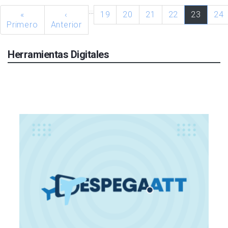
…
«
‹
19
20
21
22
23
24
Primero
Anterior
Herramientas Digitales