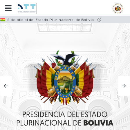
Skip
Sitio oficial del Estado Plurinacional de Bolivia
to
main
content
TRANSPORTES
CONOCE MÁS...