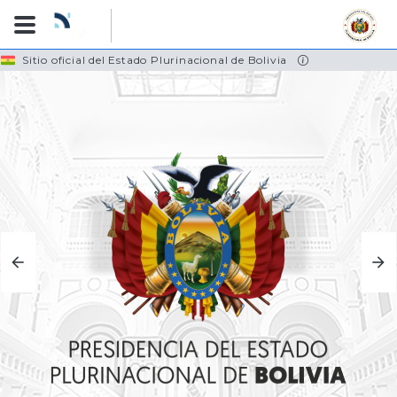
Skip
Sitio oficial del Estado Plurinacional de Bolivia
to
main
content
TRANSPORTES
CONOCE MÁS...