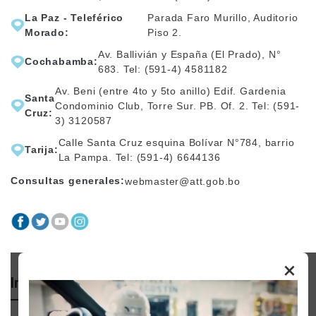
La Paz - Teleférico
Parada Faro Murillo, Auditorio
Morado:
Piso 2.
Av. Ballivián y España (El Prado), N°
Cochabamba:
683. Tel: (591-4) 4581182
Av. Beni (entre 4to y 5to anillo) Edif. Gardenia
Santa
Condominio Club, Torre Sur. PB. Of. 2. Tel: (591-
Cruz:
3) 3120587
Calle Santa Cruz esquina Bolívar N°784, barrio
Tarija:
La Pampa. Tel: (591-4) 6644136
Consultas generales:
webmaster@att.gob.bo
×
Importante