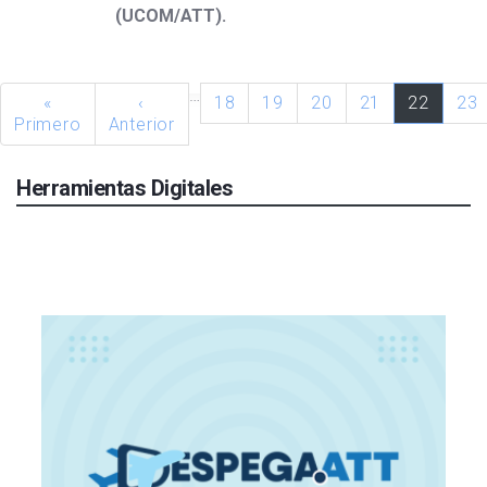
(UCOM/ATT).
…
«
‹
18
19
20
21
22
23
Primero
Anterior
Herramientas Digitales