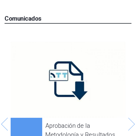
Comunicados
2
Aprobación de la
Metodología y Resultados